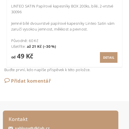
LINTEO SATIN Papírové kapesníky BOX 200ks, bílé, 2-vrstvé
30096
Jemné bílé dvouvrstvé papírové kapesníky Linteo Satin vám
zaručí vysokou jemnost, měkkost a pevnost.
Původně:
60 Kč
Ušetříte
:
až 21 Kč (–30 %)
49 Kč
od
DETAIL
Buďte první, kdo napíše příspěvek k této položce.
Přidat komentář
Kontakt
sablony
@
dklab.cz