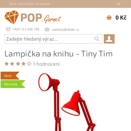
Test informační proužek
0 Kč
+420 123 456 789
sablony@dklab.cz
Lampička na knihu - Tiny Tim
1 hodnocení
Akce
Novinka