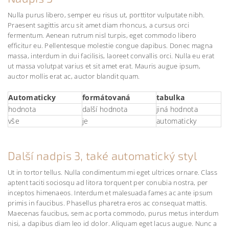
Nulla purus libero, semper eu risus ut, porttitor vulputate nibh.
Praesent sagittis arcu sit amet diam rhoncus, a cursus orci
fermentum. Aenean rutrum nisl turpis, eget commodo libero
efficitur eu. Pellentesque molestie congue dapibus. Donec magna
massa, interdum in dui facilisis, laoreet convallis orci. Nulla eu erat
ut massa volutpat varius et sit amet erat. Mauris augue ipsum,
auctor mollis erat ac, auctor blandit quam.
Automaticky
formátovaná
tabulka
hodnota
další hodnota
jiná hodnota
vše
je
automaticky
Další nadpis 3, také automatický styl
Ut in tortor tellus. Nulla condimentum mi eget ultrices ornare. Class
aptent taciti sociosqu ad litora torquent per conubia nostra, per
inceptos himenaeos. Interdum et malesuada fames ac ante ipsum
primis in faucibus. Phasellus pharetra eros ac consequat mattis.
Maecenas faucibus, sem ac porta commodo, purus metus interdum
nisi, a dapibus diam leo id dolor. Aliquam eget lacus augue. Nunc a