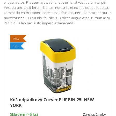
aliquam eros. Praesent quis venenatis urna, at vestibulum turpis.
Vestibulum id elit lorem. Nullam non ante et ex tincidunt aliquet ac
commodo enim. Donec laoreet mauris nunc, nec ullamcorper purus
porttitor non. Duis a nisi faucibus, ultrices augue vitae, rutrum arcu.
Proin quis leo nec justo imperdiet venenatis.
Akce
Tip
Koš odpadkový Curver FLIPBIN 25l NEW
YORK
Skladem
(>5 ks)
Záruka: 2 roky