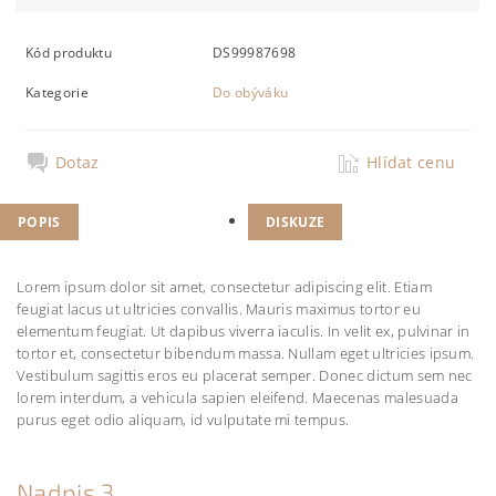
Kód produktu
DS99987698
Kategorie
Do obýváku
Dotaz
Hlídat cenu
POPIS
DISKUZE
Lorem ipsum dolor sit amet, consectetur adipiscing elit. Etiam
feugiat lacus ut ultricies convallis. Mauris maximus tortor eu
elementum feugiat. Ut dapibus viverra iaculis. In velit ex, pulvinar in
tortor et, consectetur bibendum massa. Nullam eget ultricies ipsum.
Vestibulum sagittis eros eu placerat semper. Donec dictum sem nec
lorem interdum, a vehicula sapien eleifend. Maecenas malesuada
purus eget odio aliquam, id vulputate mi tempus.
Nadpis 3