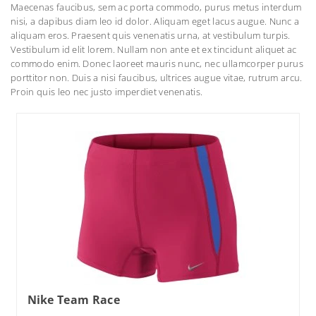
Maecenas faucibus, sem ac porta commodo, purus metus interdum
nisi, a dapibus diam leo id dolor. Aliquam eget lacus augue. Nunc a
aliquam eros. Praesent quis venenatis urna, at vestibulum turpis.
Vestibulum id elit lorem. Nullam non ante et ex tincidunt aliquet ac
commodo enim. Donec laoreet mauris nunc, nec ullamcorper purus
porttitor non. Duis a nisi faucibus, ultrices augue vitae, rutrum arcu.
Proin quis leo nec justo imperdiet venenatis.
Nike Team Race