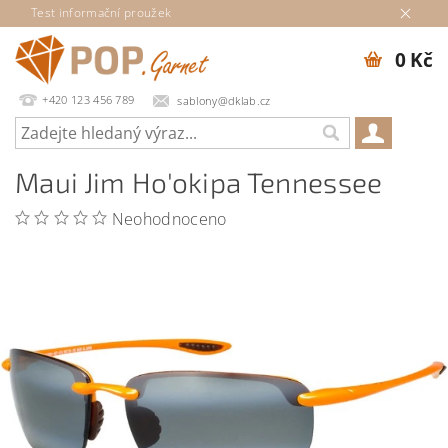
Test informační proužek
0 Kč
+420 123 456 789
sablony@dklab.cz
Maui Jim Ho'okipa Tennessee
Neohodnoceno