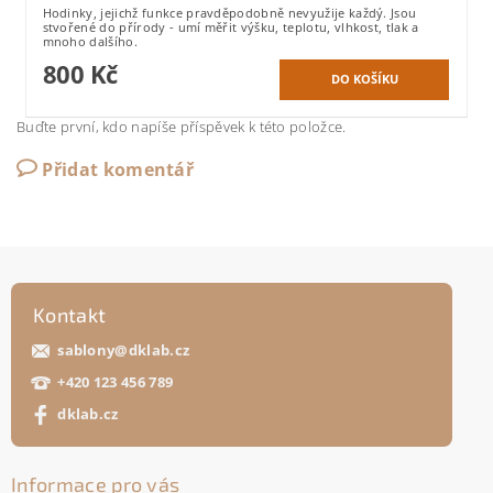
Hodinky, jejichž funkce pravděpodobně nevyužije každý. Jsou
stvořené do přírody - umí měřit výšku, teplotu, vlhkost, tlak a
mnoho dalšího.
800 Kč
Buďte první, kdo napíše příspěvek k této položce.
Přidat komentář
Kontakt
sablony
@
dklab.cz
+420 123 456 789
dklab.cz
Informace pro vás