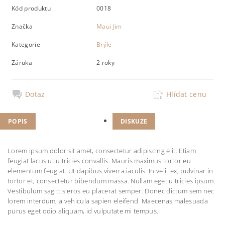
Kód produktu
0018
Značka
Maui Jim
Kategorie
Brýle
Záruka
2 roky
Dotaz
Hlídat cenu
POPIS
DISKUZE
Lorem ipsum dolor sit amet, consectetur adipiscing elit. Etiam
feugiat lacus ut ultricies convallis. Mauris maximus tortor eu
elementum feugiat. Ut dapibus viverra iaculis. In velit ex, pulvinar in
tortor et, consectetur bibendum massa. Nullam eget ultricies ipsum.
Vestibulum sagittis eros eu placerat semper. Donec dictum sem nec
lorem interdum, a vehicula sapien eleifend. Maecenas malesuada
purus eget odio aliquam, id vulputate mi tempus.