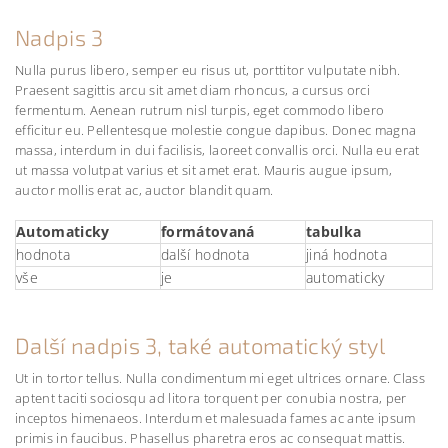
Nadpis 3
Nulla purus libero, semper eu risus ut, porttitor vulputate nibh.
Praesent sagittis arcu sit amet diam rhoncus, a cursus orci
fermentum. Aenean rutrum nisl turpis, eget commodo libero
efficitur eu. Pellentesque molestie congue dapibus. Donec magna
massa, interdum in dui facilisis, laoreet convallis orci. Nulla eu erat
ut massa volutpat varius et sit amet erat. Mauris augue ipsum,
auctor mollis erat ac, auctor blandit quam.
Automaticky
formátovaná
tabulka
hodnota
další hodnota
jiná hodnota
vše
je
automaticky
Další nadpis 3, také automatický styl
Ut in tortor tellus. Nulla condimentum mi eget ultrices ornare. Class
aptent taciti sociosqu ad litora torquent per conubia nostra, per
inceptos himenaeos. Interdum et malesuada fames ac ante ipsum
primis in faucibus. Phasellus pharetra eros ac consequat mattis.